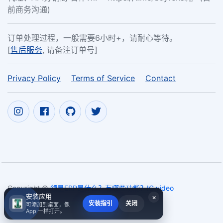
前商务沟通)
订单处理过程，一般需要6小时+，请耐心等待。
[
售后服务
, 请备注订单号]
Privacy Policy
Terms of Service
Contact
Copyright ©
领星ERP是什么？有哪些功能？IG video
安装应用
×
likes,buy IG shares,50 likes
2017~2026
安装指引
关闭
可添加到桌面，像
App 一样打开。