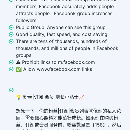
members, Facebook accurately adds people |
attracts people | Facebook group increases
followers
Public Group: Anyone can see this group
Good quality, fast speed, and cost saving
There are tens of thousands, hundreds of
thousands, and millions of people in Facebook
groups
⚠️ Prohibit links to m.facebook.com
✅ Allow www.facebook.com links
💡 粉丝|订阅|会员 增长小贴士📈 ：
想象一下，你的粉丝|订阅|会员列表就像你的私人花
园，需要细心照料才能茁壮成长。如果你在购买粉
丝、订阅或会员服务前，粉丝数量是【158】，然后