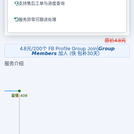
支持售后工单与进度查询
服务异常可跟进处理
原价
4.8
元
4.8元/200个 FB Profile Group Join|𝙂𝙧𝙤𝙪𝙥
𝙈𝙚𝙢𝙗𝙚𝙧𝙨 加人 (快 包补30天）
服务介绍
最慢: 406
最快: 406