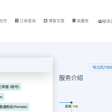
合作
订单查询
博客文章
收藏夹
联系
16.0元/10
服务介绍
报|举报 (账号)
te
更新时间: 2026-08-07
er普通粉丝(Female)
最慢: 139
最快: 139