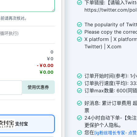
下单链接:【请输入Twitt
https://twitter.com/p
单前请再次核对。
The popularity of Twit
Please copy the correc
动循环执行)
X platform | X platform
Twitter) | X.com
0
￥0
-￥0.00
￥0.00
订单开始时间(参考): 1
订单执行速度(平均): 333
使用优惠券
订单max数量: 600(同
好消息: 累计订单费用 
票
24小时自动下单-【免注
支付宝
更保护个人隐私。
您在
[ig粉丝增长专家- 点