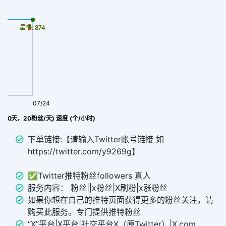
最慢: 874
最快: 874
07/24
补30天，20粉丝/天) 速度 (个/小时)
下单链接:【请输入Twitter账号链接 如
https://twitter.com/y9269g】
✅Twitter推特粉丝followers 真人
服务内容： 粉丝||x粉丝|X刷粉|x涨粉丝
如果你想在自己的推特页面获得更多的粉丝关注，请
购买此服务。专门提供推特粉丝
“X”平台|X平台|社交平台X（原Twitter）|X.com