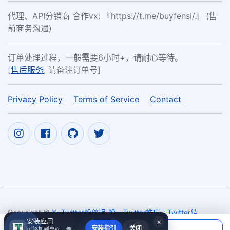
代理、API分销商 合作vx: 『https://t.me/buyfensi/』 (售
前商务沟通)
订单处理过程，一般需要6小时+，请耐心等待。
[
售后服务
, 请备注订单号]
Privacy Policy
Terms of Service
Contact
Copyright ©
X- Twitter粉丝|引粉 - Twitter推广 - Twitter转
安装应用
×
推|Twitter加粉丝 ig粉丝增长专家
2017~2026
当前应付
安装指引
关闭
可添加到桌面，像