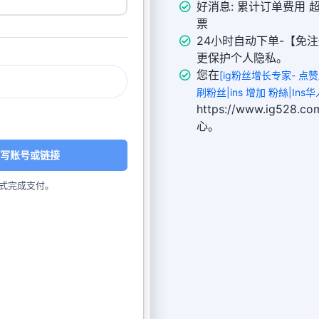
好消息: 累计订单费用 
票
24小时自动下单-【免注
更保护个人隐私。
您在
[ig粉丝增长专家- 点
刷粉丝|ins 增加 粉絲|Ins华人
https://www.ig52
心。
写账号或链接
式完成支付。