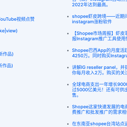
2022年达到最高。
shopee虾皮跨境——近期问题答
e YouTube视频点赞
instagram涨粉软件
e|view)
【Shopee市场周报】虾皮
报Instagram推广工具使
Shopee巴西App的月
0新作品)
4250万。同时购买Insta
新作品)
讲解IG reseller pan
你每月收入2万。购买的关
全球电商支出一年增长90
过5000亿美元！还有可供出售
售。
Shopee这家快速发展的
费推广和批发推广的需求相
在东南亚shopee台湾站