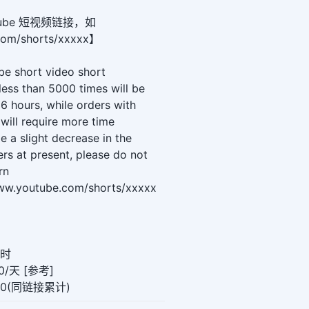
ube 短视频链接，如
com/shorts/xxxxx】
be short video short
 less than 5000 times will be
6 hours, while orders with
will require more time
e a slight decrease in the
rs at present, please do not
rn
www.youtube.com/shorts/xxxxx
小时
/天 [参考]
00(同链接累计)