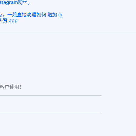
tagram粉丝。
点，一般直接劝退如何 增加 ig
点 赞 app
老客户使用！