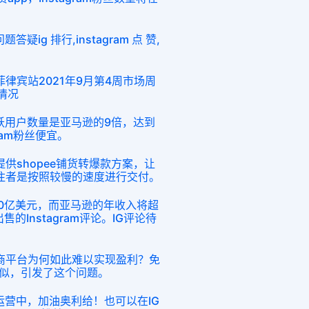
疑ig 排行,instagram 点 赞,
菲律宾站2021年9月第4周市场周
用情况
度活跃用户数量是亚马逊的9倍，达到
gram粉丝便宜。
el，并提供shopee铺货转爆款方案，让
注者是按照较慢的速度进行交付。
00亿美元，而亚马逊的年收入将超
的Instagram评论。IG评论待
电商平台为何如此难以实现盈利？免
似，引发了这个问题。
点运营中，加油奥利给！也可以在IG