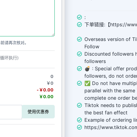
:
下单链接:【https://www.
Overseas version of Tik
单前请再次核对。
Follow
Discounted followers h
动循环执行)
followers
💣 ︎: Special offer pro
followers, do not order
0
✅ Do not have multiple
￥0
-￥0.00
parallel with the same
￥0.00
complete one order be
Tiktok needs to publis
使用优惠券
the best fan effect
Example of ordering li
https://www.tiktok.c