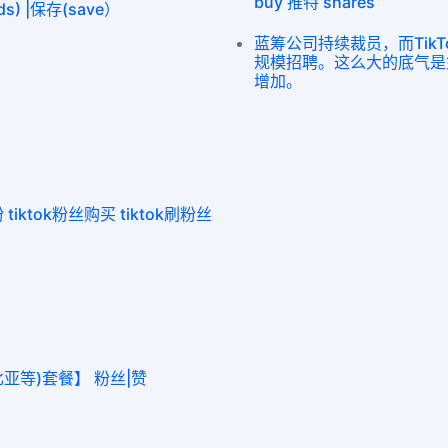
buy 推特 shares
ds) |保存(save）
蓝筹公司持续裁员，而Tik
规模招聘。这么大的底气是如
增加。
k刷粉 tiktok粉丝购买 tiktok刷粉丝
比亚等)套餐】 粉丝|赞