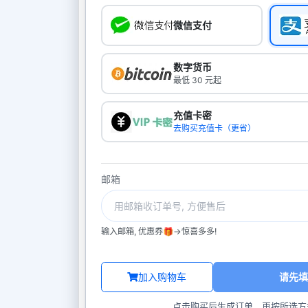
微信支付
数字货币
最低 30 元起
充值卡密
去购买充值卡（更省）
邮箱
输入邮箱, 优惠券🎁->惊喜多多!
加入购物车
请先填
点击购买后生成订单，再按所选方