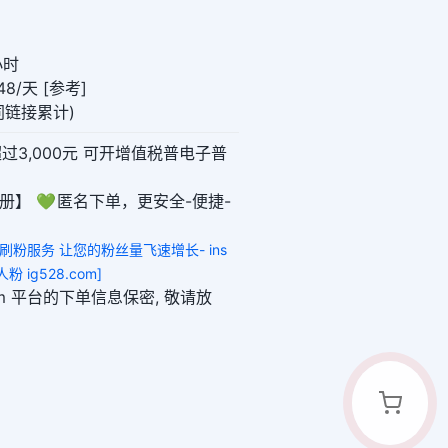
小时
8/天 [参考]
(同链接累计)
超过3,000元 可开增值税普电子普
册】 💚 匿名下单，更安全-便捷-
赞刷粉服务 让您的粉丝量飞速增长- ins
粉 ig528.com]
8.com 平台的下单信息保密, 敬请放