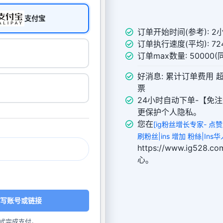
支付宝
订单开始时间(参考): 2
订单执行速度(平均): 724
订单max数量: 50000
好消息: 累计订单费用 
票
24小时自动下单-【免注
更保护个人隐私。
您在
[ig粉丝增长专家- 点
刷粉丝|ins 增加 粉絲|Ins华人
https://www.ig52
心。
写账号或链接
式完成支付。