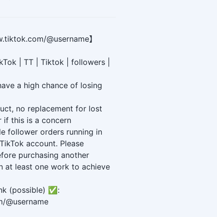
tiktok.com/@username】
Tok | TT | Tiktok | followers |
ave a high chance of losing
duct, no replacement for lost
 if this is a concern
 follower orders running in
 TikTok account. Please
fore purchasing another
h at least one work to achieve
nk (possible) ✅:
om/@username