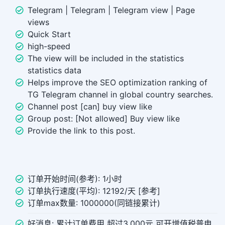
Telegram | Telegram | Telegram view | Page
views
Quick Start
high-speed
The view will be included in the statistics
statistics data
Helps improve the SEO optimization ranking of
TG Telegram channel in global country searches.
Channel post [can] buy view like
Group post: [Not allowed] Buy view like
Provide the link to this post.
订单开始时间(参考): 1小时
订单执行速度(平均): 12192/天 [参考]
订单max数量: 1000000(同链接累计)
好消息: 累计订单费用 超过3,000元 可开增值税普电