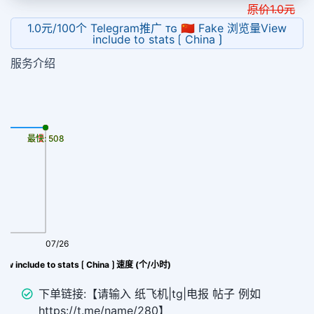
原价
1.0
元
1.0元/100个 Telegram推广 ᴛɢ 🇨🇳 Fake 浏览量View
include to stats ⟮ China ⟯
服务介绍
最慢: 508
最快: 508
07/26
w include to stats ⟮ China ⟯ 速度 (个/小时)
下单链接:【请输入 纸飞机|tg|电报 帖子 例如
https://t.me/name/280】