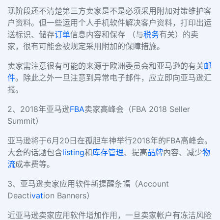
现阶段还不清楚第三方卖家是不是必须采用附加对策维护客
户资料。但一些运用个人手机软件解决客户资料，打印出运
送标识、储存
订单
信息内容和保存 （与
税务
有关）的卖
家，很有可能会被规定采用附加的保障措施。
卖家需注意很有可能的来源于欧洲委员会和亚马逊的有关
邮
件
。除此之外一旦注意到异常电子邮件，应立即向亚马逊汇
报。
2、2018年亚马逊
FBA
卖家高峰会（FBA 2018 Seller
Summit）
亚马逊将于6月20日在孤胆车神举行2018年的FBA高峰会。
大会的话题包含
listing
和
库存
管理
、提高
品牌
內容、减少
物
流
成本费等。
3、亚马逊卖家应用软件新提醒条幅（Account
Deacti
vat
ion Banners）
近亚马逊卖家应用软件增加作用，一旦卖家帐户有冻洁风险