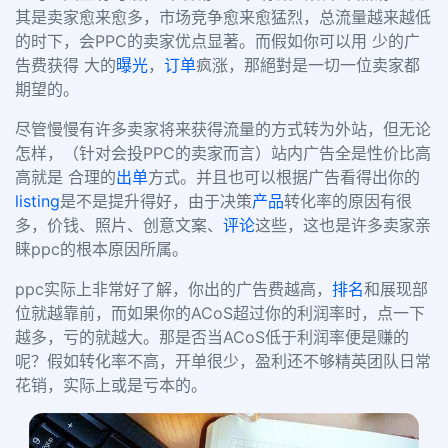
其是卖家愈来愈多，市场竞争愈来愈猛烈，总流量越来越低
的时下，会
PPC
的卖家优点显著。而假如你可以用 少的广
告费获得 大的
曝光
，
订单
疯涨，那絕對是一切一位卖家都
期望的。
尽管慢慢有许多卖家将来获得流量的方式转为外站，但无论
怎样，（针对会投
PPC
的卖家而言）站内广告全是性价比高
高就是 合理的
出单
方式。并且也可以根据广告看得出你的
listing
是不是提升得好，由于决策
产品
转化率的原因有很
多，价钱、照片、创意文案、
评论
这些，这也是许多卖家亲
睐
ppc
的根本原因所属。
ppc
实际上非常好了解，你出的广告费越高，
排名
和展现部
位就越靠前，而如果你的
ACoS
超过你的利润率时，点一下
越多，亏的就越大。那是否当
ACoS
低于利润率便是赚的
呢？假如转化率不高，开单很少，盈利还不够精英团队日常
花销，实际上或是亏本的。