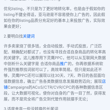
优化
listing
，不只是为了更好地转化率，也是由于假如你的
listing
不健全得话，亚马逊是不容易使你上广告的，因此假
如在你的
listing
品质分充足好的基本上来投放广告，实际效
果会更好；
2.
要明白找
关键词
许多卖家烧了很多钱，全自动投放、手动式投放，广泛匹
配、精确配对都试了，也没有寻找合适自身商品的转化率高
的关键字。这儿推荐用下灵鹰
PPC
，他可以从互联网大数据
中剖析什么关键字是 合适你商品
推广
的，你再依据系统软
件强烈推荐找词就可以了，高效率简易。但只是如此还不
够，灵鹰
PPC
还可以展现以往
30
天、
7
天、昨日的各层面均
值数据信息，确立广告各类数据信息发展趋势迈向；展现
店
铺
Campaigns
的
ACoS/CTR/CVR/CPC
的各种数据信息区
段，让大数据可视化，使你对自身的广告一目了然，获得发
展，而不是完全将广告交到代管作用就摆手无论；
3.
适度舍弃一些没转换的长尾词