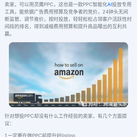
卖家，可以用灵鹰
PPC
，这也是一款
PPC
智能化
AI
投放专用
工具，能依据广告费用预算及竞争者的竞价，
24
钟头无间
断监管、调节竟价，按时投放，轻轻松松占领客户活跃性时
间段的排名，得到减缩费用预算和提升商品曝出的互利共
赢。
针对想投
PPC
却没有什么工作经验的卖家，有几个方面提
议：
1.
一定要在做
PPC
前提升好
listing