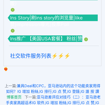
版）
1
Ins Story|刷ins story的浏览量|like
赞|impression曝光|投票Poll
1
Ins推广 【美国USA套餐】 粉丝|赞
1
社交软件服务列表⚡️⚡️⚡️
❤️‍🔥
上一篇:
兼具Deal和CPC，亚马逊站内的这个功能卖家用得
如何？IG 增加 粉絲,IG 排行,IG 点 赞,IG 登錄,IG 誰 按 讚
博客首页
下一篇:
亚马逊差评应对技巧（二）：亚马逊老
手卖家高超话术IG 软件,IG 增加 粉絲,IG 排行,IG 点 赞,IG