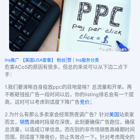
Ins推广 【美国USA套餐】 粉丝|赞
|
Ins服务分类
危害
ACoS
的原因有很多，但总的来说可以从下边二点下
手：
1.
我们要清晰自身投放
ppc
的目地是啥？总流量和开单。再
不断砸钱投广告一段时间以后，你的
listing
排名会有一个提
高，这时可以考虑到适度下降广告
竞价
；
2.
为什么有那么多卖家会经常熬夜调广告？针对
美国
站卖家
而言，
销售
高峰时段是在深夜，此刻要确保广告跑位，确保
总流量，以造成订单信息。而在别的非市场销售高峰期时间
范围，则适度下降竟价，防止失效点一下。针对考虑周全的