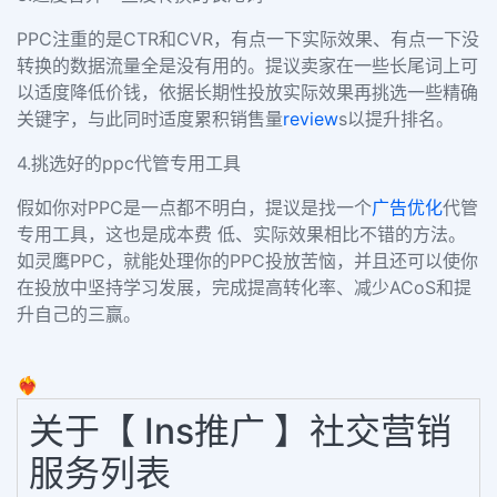
PPC
注重的是
CTR
和
CVR
，有点一下实际效果、有点一下没
转换的数据流量全是没有用的。提议卖家在一些长尾词上可
以适度降低价钱，依据长期性投放实际效果再挑选一些精确
关键字，与此同时适度累积销售量
review
s
以提升排名。
4.
挑选好的
ppc
代管专用工具
假如你对
PPC
是一点都不明白，提议是找一个
广告优化
代管
专用工具，这也是成本费 低、实际效果相比不错的方法。
如灵鹰
PPC
，就能处理你的
PPC
投放苦恼，并且还可以使你
在投放中坚持学习发展，完成提高转化率、减少
ACoS
和提
升自己的三赢。
❤️‍🔥
关于【 Ins推广 】社交营销
服务列表