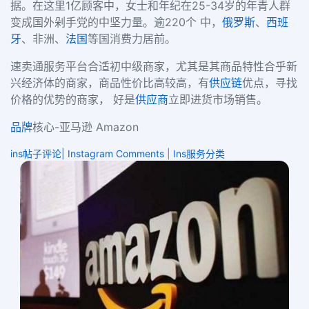
据。在这里1亿顾客中，女士和年纪在25-34岁的年青人群
变成国外剁手党的中坚力量。逾220个 中，
俄罗斯
、
西班
牙
、非洲、
法国
等国消费力居前。
速卖通服务平台合适初中级商家，尤其是其商品特性合乎新
兴经济体的商家，商品性价比高较高，有
供应链
优点，寻找
价格的优势的商家， 好是
供应商
立即进货市场销售。
品牌
核心-亚马逊 Amazon
ins帖子评论| Instagram Comments
|
Ins服务分类