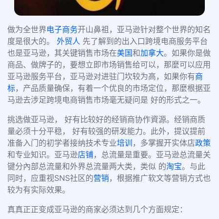
做为全世界
电子商务
开山鼻祖，亚马逊针对整个世界的知名
度是很大的。
外贸人
先了解到的出入口跨境电商服务平台
也是亚马逊，其关键销售市场在
美国
和
加拿大
。如果你是做
商品、做牌子的，要想立即市场销售给可以，那麼可以应用
亚马逊服务平台，亚马逊对进驻门坎较为高，如果你有
商
标
，产品质量确保，有着一个优良的市场定位，那麼根据亚
马逊去涉足跨境电商销售市场毫无疑问是 好的形式之一。
挑选做亚马逊， 好有比较好的经销商协作資源。经销商质
量必须十分平稳， 好有较强的研发能力。此外，提议提前
准备入门的初学者接纳技术专业
培训
，多掌握开实体店
政策
和专业知识。亚马逊
店铺
，总流量是重要。亚马逊总流量关
键分內部总流量和外界总流量两大类，类似 的
淘宝
。与此
同时，应重视SNS社区的
营销
，根据推广软文等营销方式也
较为有实际效果。
真真正正变成亚马逊的商家必须达到几个方面规定：