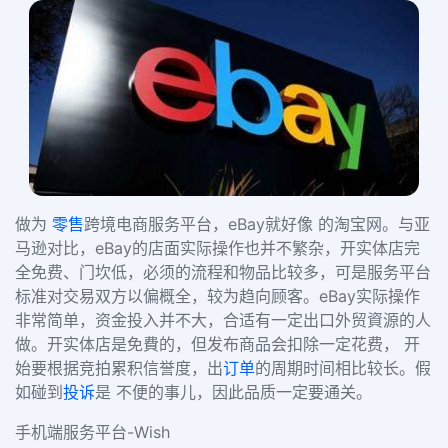
做为
零售
跨境电商服务平台，eBay就好像 的淘宝网。与亚
马逊对比，eBay的店面实际操作也并不繁杂，开实体店完
全免费、门坎低，必须的流程和物品比较多，可是服务平台
标准对交易双方以偏概全，较为趋向顾客。eBay实际操作
非常简单，资金投入并不大，合适有一定出口外贸資源的人
做。开实体店是免費的，但发布商品会扣除一定花费， 开
始要根据竞拍累积信誉度，出
订单
的周期时间相比较长。假
如碰到
投诉
是 不便的事儿，因此品质一定要通关。
手机端服务平台-Wish