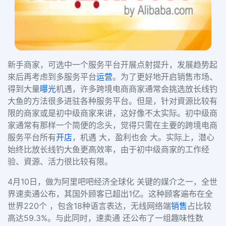
新手商家，可选中一个服务平台开展点射提升，发展趋势起
來后再考虑到多服务平台
运营
。为了更好地开启销售市场、
得到大量
曝光
机遇，许多跨境电商商家通常会挑选放长线钓
大鱼的方法很多进驻各种服务平台。但是，针对資源比较有
限的商家或是初中级商家来讲，这好像不太实际。初中级商
家通常有那样一个简便的念头，觉得只需在主要的跨境电商
服务平台所有
开店
，机遇 大，盈利也会 大。实际上，潜心
始终比放长线钓大鱼更高效率，由于初中级商家的工作经
验、資源、活力很比较有限。
4月10日，做为阿里吧吧经济全球化 关键的媒介之一，全世
界速卖通公布，其国外顾客已超出1亿。这种顾客遍布在全
世界220个 ，包含18种语言表达，无线网络端
销售
占比较
高达59.3%。与此同时，速卖通 还公布了一组趣味性数