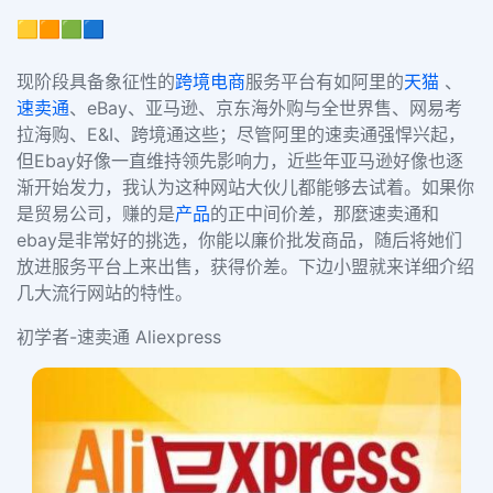
🟨🟧🟩🟦
现阶段具备象征性的
跨境电商
服务平台有如阿里的
天猫
、
速卖通
、eBay、亚马逊、京东海外购与全世界售、网易考
拉海购、E&I、跨境通这些；尽管阿里的速卖通强悍兴起，
但Ebay好像一直维持领先影响力，近些年亚马逊好像也逐
渐开始发力，我认为这种网站大伙儿都能够去试着。如果你
是贸易公司，赚的是
产品
的正中间价差，那麼速卖通和
ebay是非常好的挑选，你能以廉价批发商品，随后将她们
放进服务平台上来出售，获得价差。下边小盟就来详细介绍
几大流行网站的特性。
初学者-速卖通 Aliexpress