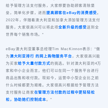
给予管理方法支付服务，大家想要协助顾客清除堡
垒，简单化步骤，进而
提高顾客在eBay的消费感受
。
2022年，伴随着澳大利亚和加拿大添加管理方法支付
服务，大家很高兴可以将此项
全新升级的感受
送到全
世界每个销售市场。“
eBay澳大利亚董事总经理Tim MacKinnon表示：“做
为
澳大利亚排行 的网上购物服务平台
，大家很高兴能
为买家
给予大量付款方式
的挑选。针对澳大利亚的4万
家和中小企业而言，他们可以在同一个服务平台进行
商品出售和收付款。现如今，运营中小型企业比之前
什么时候都更为艰难。大家很高兴根据给予管理方法
支付服务让商家
在管理方法付款的过程中更轻轻松
松，协助她们控制成本
。”