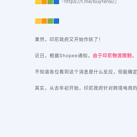
🟨🟧🟩🟦『https://t.me/buyfensi/』
🟨🟧🟩🟦
果然，印尼政府又开始作妖了！
近日，根据Shopee通知，
由于印尼物流限制，
不知道各位看到这个消息是什么反应，但能确
其实，从去年初开始，印尼政府针对跨境电商