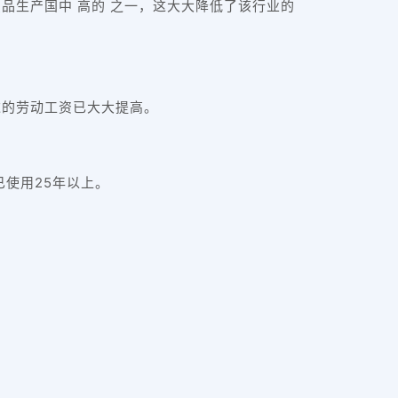
品生产国中 高的 之一，这大大降低了该行业的
达的劳动工资已大大提高。
已使用25年以上。
。