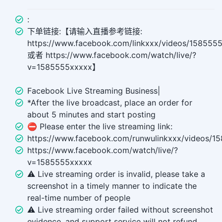
:
下单链接:【请输入直播参考链接:
https://www.facebook.com/linkxxx/videos/158555
或者 https://www.facebook.com/watch/live/?
v=1585555xxxxx】
Facebook Live Streaming Business|
*After the live broadcast, place an order for
about 5 minutes and start posting
⛔ Please enter the live streaming link:
https://www.facebook.com/runwulinkxxx/videos/1
https://www.facebook.com/watch/live/?
v=1585555xxxxx
⚠️ Live streaming order is invalid, please take a
screenshot in a timely manner to indicate the
real-time number of people
⚠️ Live streaming order failed without screenshot
evidence, and support service will not refund.