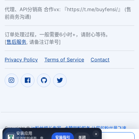
代理、API分销商 合作vx: 『https://t.me/buyfensi/』 (售
前商务沟通)
订单处理过程，一般需要6小时+，请耐心等待。
[
售后服务
, 请备注订单号]
Privacy Policy
Terms of Service
Contact
Copyright ©
ig粉丝增长专家- 点赞刷粉服务 让您的粉丝量飞速
安装应用
×
增长- ins刷赞|ins刷粉丝|ins 增加 粉絲 ig528.com
2017~2026
当前应付
安装指引
关闭
可添加到桌面，像