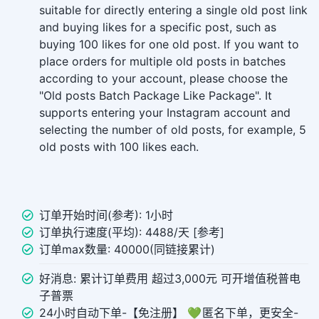
suitable for directly entering a single old post link
and buying likes for a specific post, such as
buying 100 likes for one old post. If you want to
place orders for multiple old posts in batches
according to your account, please choose the
"Old posts Batch Package Like Package". It
supports entering your Instagram account and
selecting the number of old posts, for example, 5
old posts with 100 likes each.
订单开始时间(参考): 1小时
订单执行速度(平均): 4488/天 [参考]
订单max数量: 40000(同链接累计)
好消息: 累计订单费用 超过3,000元 可开增值税普电
子普票
24小时自动下单-【免注册】 💚 匿名下单，更安全-