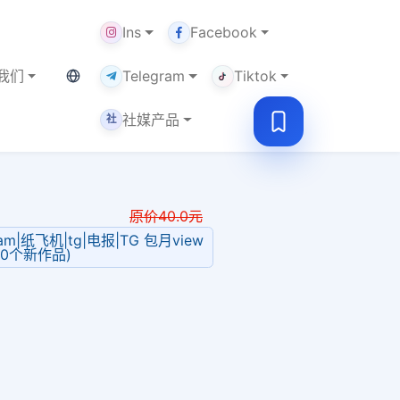
Ins
Facebook
当前语言：中文
我们
Telegram
Tiktok
社媒产品
社
原价
40.0
元
ram|纸飞机|tg|电报|TG 包月view
80个新作品)