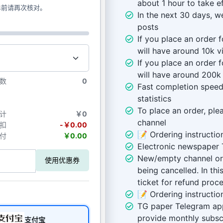
about 1 hour to take e
单前请再次核对。
In the next 30 days, w
posts
If you place an order 
will have around 10k v
If you place an order 
will have around 200k
数
0
Fast completion speed,
statistics
To place an order, plea
计
￥0
channel
扣
-￥0.00
📝 Ordering instructio
付
￥0.00
Electronic newspaper
New/empty channel ord
使用优惠券
being cancelled. In th
ticket for refund proce
📝 Ordering instructio
TG paper Telegram ap
provide monthly subscr
支付宝