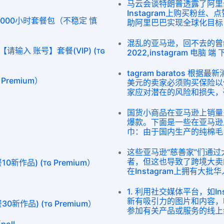
马云会谈特朗普透露了阿里
Instagram上购买粉丝
me 4000小时套餐包（不稳定 慎
助阿里巴巴实现全球化目标
混乱的亚马逊，回不去的曾经in
请输入 账号】套餐(VIP) (ᴛɢ
2022,instagram 电脑 端
tagram baratos 
 Premium）
美元的卖家必须购买保险以
家应对潜在的风险和损失，
国货小商品在亚马逊上销量
爆款。下面是一些在亚马逊上
巾：由于国内生产的纯棉毛
这些亚马逊“慈善家”们通
者，但这也导致了跨境大卖
0新作品) (ᴛɢ Premium）
在Instagram上拥有大
1. 利用社交媒体平台，如Ins
新有吸引力的图片和内容，
0新作品) (ᴛɢ Premium）
参加有关产品或服务的线上
oll