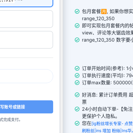
包月套餐🈷️, 如果你
range_120_350
即可实现包月套餐内的帖子，
view、评论等大锯齿效
range_120_350 
订单开始时间(参考): 1
订单执行速度(平均): 794
订单max数量: 50000
好消息: 累计订单费用 
票
写账号或链接
24小时自动下单-【免注
更保护个人隐私。
式完成支付。
您在
[ig粉丝增长专家- 点
刷粉丝|ins 增加 粉絲|Ins华人