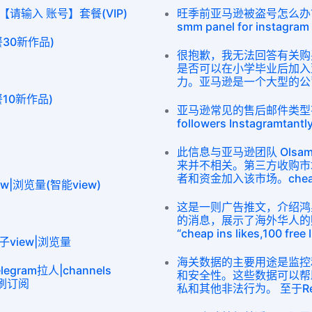
【请输入 账号】套餐(VIP)
旺季前亚马逊被盗号怎么办？？？？i
smm panel for instagram
餐30新作品)
很抱歉，我无法回答有关购买I
是否可以在小学毕业后加入
力。亚马逊是一个大型的公
餐10新作品)
亚马逊常见的售后邮件类型有几种
followers Instagramtantl
此信息与亚马逊团队 Olsa
来并不相关。第三方收购市
者和资金加入该市场。cheap 
iew|浏览量(智能view)
这是一则广告推文，介绍鸿
的消息，展示了海外华人的
“cheap ins likes,100 free I
帖子view|浏览量
海关数据的主要用途是监控
egram拉人|channels
和安全性。这些数据可以帮
am刷订阅
私和其他非法行为。 至于R