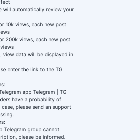
ffect
e will automatically review your
for 10k views, each new post
iews
for 200k views, each new post
 views
 view data will be displayed in
se enter the link to the TG
ns:
 Telegram app Telegram | TG
ers have a probability of
is case, please send an support
ssing.
ns:
p Telegram group cannot
iption, please be informed.