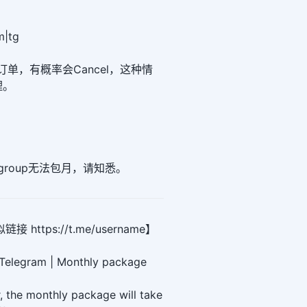
|tg
el的订单，有概率会Cancel，这种情
理。
m group无法包月，请知悉。
https://t.me/username】
 Telegram | Monthly package
r, the monthly package will take