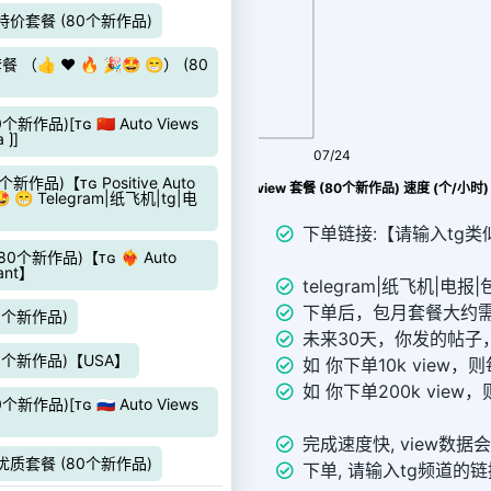
量）特价套餐 (80个新作品)
👍 ❤️ 🔥 🎉🤩 😁） (80
新作品)[ᴛɢ 🇨🇳 Auto Views
 ⟯]
08/06
07/24
个新作品)【ᴛɢ Positive Auto
Telegram|纸飞机|tg|电报|TG 包月view 套餐 (80个新作品) 速度 (个/小时)
🎉🤩 😁 Telegram|纸飞机|tg|电
下单链接:【请输入tg类似链接 
0个新作品)【ᴛɢ ❤️‍🔥 Auto
tant】
telegram|纸飞机|电报|
下单后，包月套餐大约需
80个新作品)
未来30天，你发的帖子，
(80个新作品)【USA】
如 你下单10k view，
如 你下单200k view
新作品)[ᴛɢ 🇷🇺 Auto Views
完成速度快, view数据会显
量）优质套餐 (80个新作品)
下单, 请输入tg频道的链