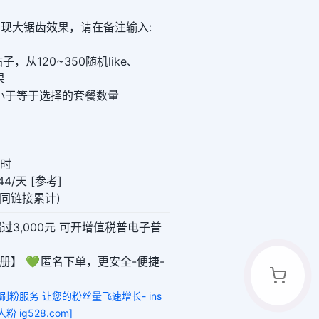
想实现大锯齿效果，请在备注输入:
从120~350随机like、
果
数字要小于等于选择的套餐数量
小时
4/天 [参考]
0(同链接累计)
超过3,000元 可开增值税普电子普
册】 💚 匿名下单，更安全-便捷-
赞刷粉服务 让您的粉丝量飞速增长- ins
粉 ig528.com]